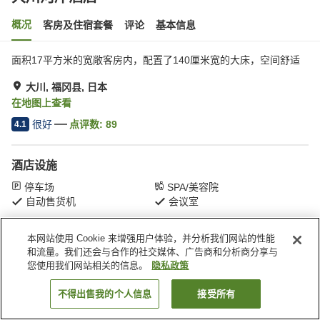
概况
客房及住宿套餐
评论
基本信息
面积17平方米的宽敞客房内，配置了140厘米宽的大床，空间舒适
大川, 福冈县, 日本
在地图上查看
很好
点评数:
89
4.1
酒店设施
停车场
SPA/美容院
自动售货机
会议室
本网站使用 Cookie 来增强用户体验，并分析我们网站的性能
首页
日本
福冈县
大川
大川河岸酒店
和流量。我们还会与合作的社交媒体、广告商和分析商分享与
您使用我们网站相关的信息。
隐私政策
不得出售我的个人信息
接受所有
搜索客房