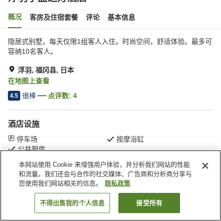
概况
客房及住宿套餐
评论
基本信息
隐居式别墅，每天仅限1组客人入住。时尚空间，舒适体验。最多可
容纳10名客人。
浮羽, 福冈县, 日本
在地图上查看
很棒
点评数:
4
4.5
酒店设施
停车场
按摩浴缸
公共厨房
本网站使用 Cookie 来增强用户体验，并分析我们网站的性能
和流量。我们还会与合作的社交媒体、广告商和分析商分享与
首页
日本
福冈县
浮羽
浮羽小盐之灯酒店
您使用我们网站相关的信息。
隐私政策
不得出售我的个人信息
接受所有
搜索客房