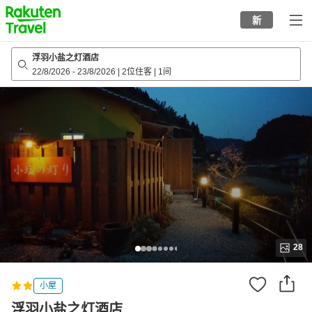
to
新
top
page
浮羽小盐之灯酒店
22/8/2026
-
23/8/2026
|
2位住客
|
1间
28
小屋
浮羽小盐之灯酒店