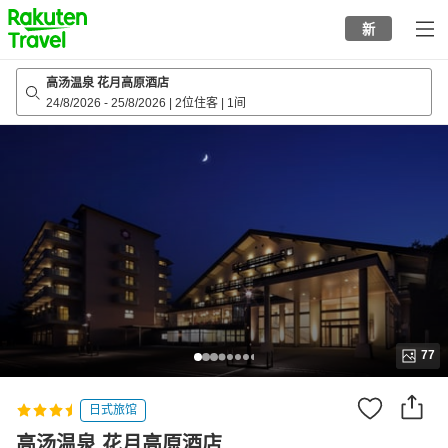
to
新
top
page
高汤温泉 花月高原酒店
24/8/2026
-
25/8/2026
|
2位住客
|
1间
77
日式旅馆
高汤温泉 花月高原酒店