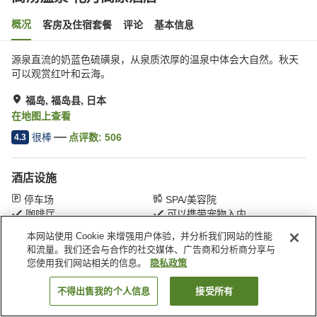
概况
客房及住宿套餐
评论
基本信息
源泉直流的奶蓝色硫磺泉，从泉质浓厚的温泉中体会大自然。秋天
可以观赏红叶和云海。
福岛, 福岛县, 日本
在地图上查看
很棒
点评数:
506
4.3
酒店设施
停车场
SPA/美容院
咖啡厅
可以携带宠物入内
本网站使用 Cookie 来增强用户体验，并分析我们网站的性能
和流量。我们还会与合作的社交媒体、广告商和分析商分享与
首页
日本
福岛县
福岛
高汤温泉 花月高原酒店
您使用我们网站相关的信息。
隐私政策
不得出售我的个人信息
接受所有
搜索客房