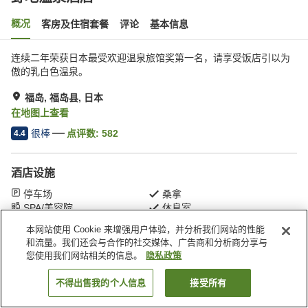
概况
客房及住宿套餐
评论
基本信息
连续二年荣获日本最受欢迎温泉旅馆奖第一名，请享受饭店引以为
傲的乳白色温泉。
福岛, 福岛县, 日本
在地图上查看
很棒
点评数:
582
4.4
酒店设施
停车场
桑拿
SPA/美容院
休息室
本网站使用 Cookie 来增强用户体验，并分析我们网站的性能
和流量。我们还会与合作的社交媒体、广告商和分析商分享与
首页
日本
福岛县
福岛
野地温泉酒店
您使用我们网站相关的信息。
隐私政策
不得出售我的个人信息
接受所有
搜索客房