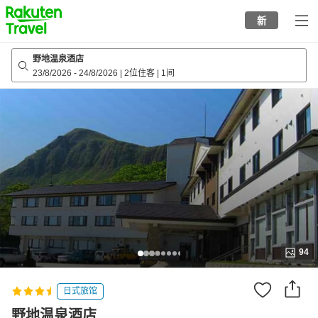
to
新
top
page
野地温泉酒店
23/8/2026
-
24/8/2026
|
2位住客
|
1间
94
日式旅馆
野地温泉酒店