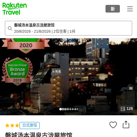
to
新
top
page
磐城汤本温泉古泷屋旅馆
20/8/2026
-
21/8/2026
|
2位住客
|
1间
126
日式旅馆
磐城汤本温泉古泷屋旅馆