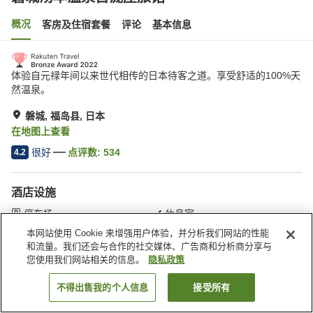
概况
客房及住宿套餐
评论
基本信息
体验自元禄年间以来世代相传的日本待客之道。享受舒适的100%天
然温泉。
磐城, 福岛县, 日本
在地图上查看
很好
点评数:
534
4.2
酒店设施
停车场
休息室
自动售货机
商店
本网站使用 Cookie 来增强用户体验，并分析我们网站的性能
和流量。我们还会与合作的社交媒体、广告商和分析商分享与
您使用我们网站相关的信息。
隐私政策
首页
日本
福岛县
磐城
磐城汤本温泉古泷屋旅馆
不得出售我的个人信息
接受所有
搜索客房