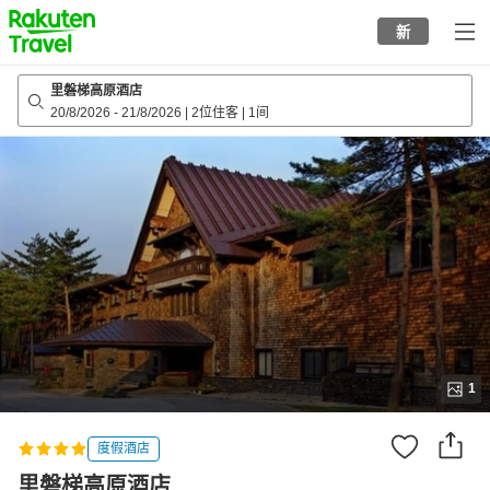
to
新
top
page
里磐梯高原酒店
20/8/2026
-
21/8/2026
|
2位住客
|
1间
1
度假酒店
里磐梯高原酒店