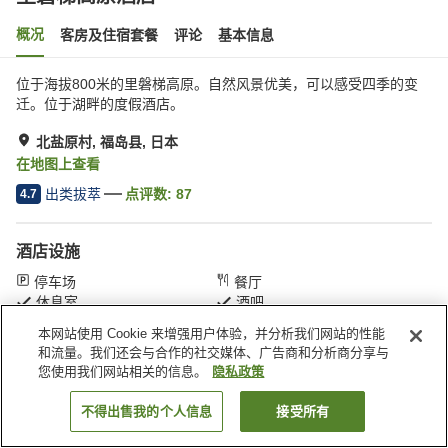
概况
客房及住宿套餐
评论
基本信息
位于海拔800米的里磐梯高原。自然风景优美，可以感受四季的变
迁。位于湖畔的度假酒店。
北盐原村, 福岛县, 日本
在地图上查看
出类拔萃
点评数:
87
4.7
酒店设施
停车场
餐厅
休息室
酒吧
本网站使用 Cookie 来增强用户体验，并分析我们网站的性能
和流量。我们还会与合作的社交媒体、广告商和分析商分享与
首页
日本
福岛县
北盐原村
里磐梯高原酒店
您使用我们网站相关的信息。
隐私政策
不得出售我的个人信息
接受所有
搜索客房