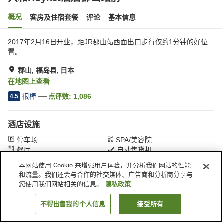
概况
客房及住宿套餐
评论
基本信息
2017年2月16日开业，距JR郡山站西面出口步行仅约1分钟的好位
置。
郡山, 福岛县, 日本
在地图上查看
很棒
点评数:
1,086
4.5
酒店设施
停车场
SPA/美容院
餐厅
自动售货机
本网站使用 Cookie 来增强用户体验，并分析我们网站的性能
和流量。我们还会与合作的社交媒体、广告商和分析商分享与
首页
日本
福岛县
郡山
大和Roynet酒店郡山站前
您使用我们网站相关的信息。
隐私政策
不得出售我的个人信息
接受所有
搜索客房