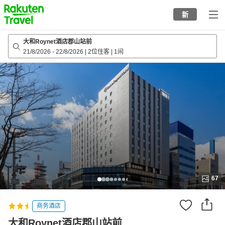
to
新
top
page
大和Roynet酒店郡山站前
21/8/2026
-
22/8/2026
|
2位住客
|
1间
67
商务酒店
大和Roynet酒店郡山站前