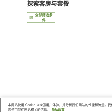
探索客房与套餐
全部筛选条
件
本网站使用 Cookie 来增强用户体验，并分析我们网站的性能和流量
首页
日本
岐阜县
下吕
下吕温泉 水明馆
您使用我们网站相关的信息。
隐私政策