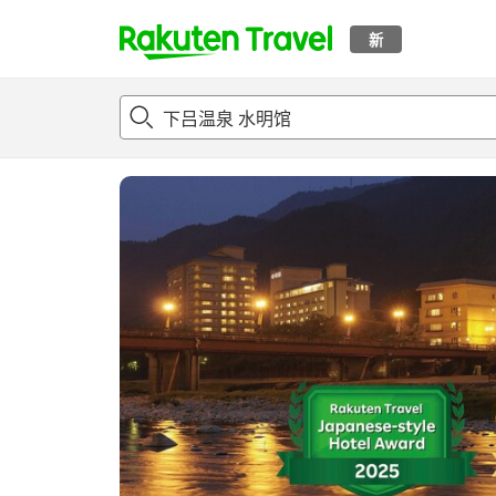
新
t
概况
客房及住宿套餐
评论
亮点
设施
o
p
P
a
g
e
_
s
e
a
r
c
h