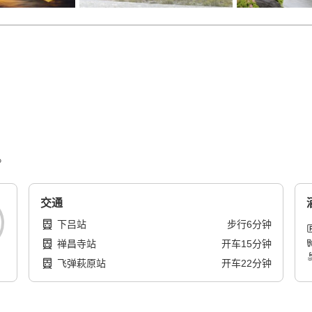
。
交通
下吕站
步行
6
分钟
禅昌寺站
开车
15
分钟
飞弹萩原站
开车
22
分钟