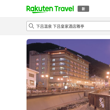
新
t
概况
客房及住宿套餐
评论
设施
o
p
P
a
g
e
_
s
e
a
r
c
h