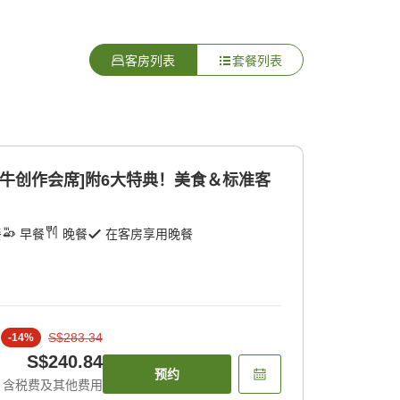
客房列表
套餐列表
驒牛创作会席]附6大特典！美食＆标准客
餐
早餐
晚餐
在客房享用晚餐
S$283.34
-
14
%
S$240.84
预约
含税费及其他费用