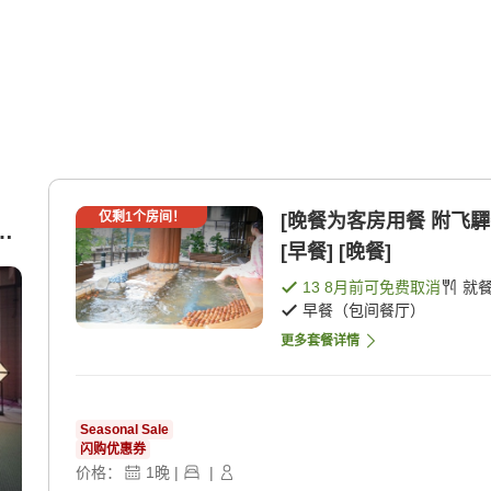
和
仅剩
1
个房间！
[晚餐为客房用餐 附飞
】
[早餐] [晚餐]
13 8月
前可免费取消
就
早餐（包间餐厅）
更多套餐详情
Seasonal Sale
闪购优惠券
价格：
1
晚
|
|