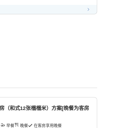
房（和式12张榻榻米）方案[晚餐为客房
餐
早餐
晚餐
在客房享用晚餐