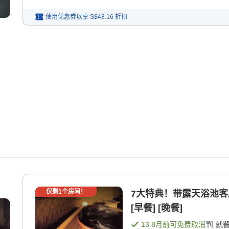
使用优惠券以享
S$48.16
折扣
仅剩
1
个房间！
7大特典！带露天浴池客
[早餐] [晚餐]
13 8月
前可免费取消
就