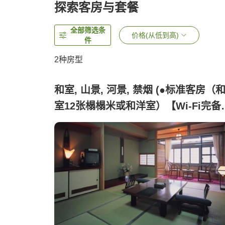
探索客房与套餐
全部筛选条
价格(从低到高)
件
2
种房型
和室, 山景, 河景, 禁烟 (●标准客房（
室12张榻榻米或和洋室）【Wi-Fi完备
【禁烟】)