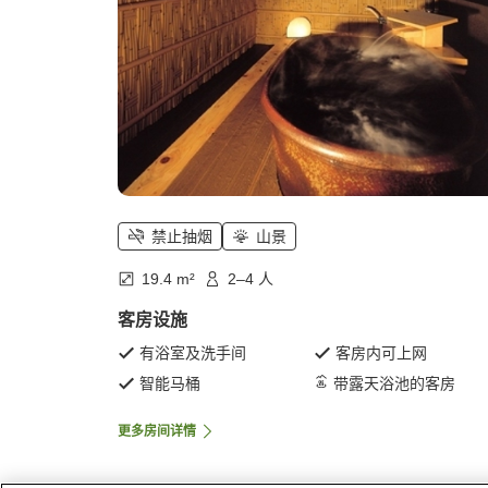
禁止抽烟
山景
19.4 m²
2–4 人
客房设施
有浴室及洗手间
客房内可上网
智能马桶
带露天浴池的客房
更多房间详情