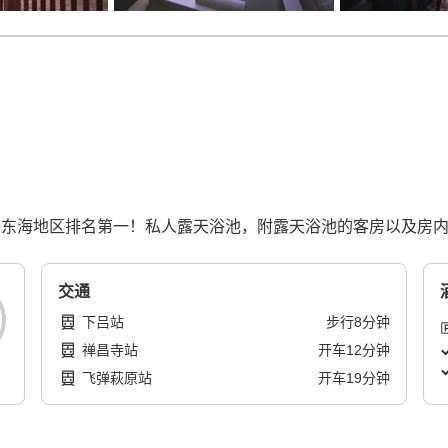
间客房类酒店）东海地区排名第一！私人露天浴池，附露天浴池的客房以及
交通
下吕站
步行
8
分钟
禅昌寺站
开车
12
分钟
飞弹萩原站
开车
19
分钟