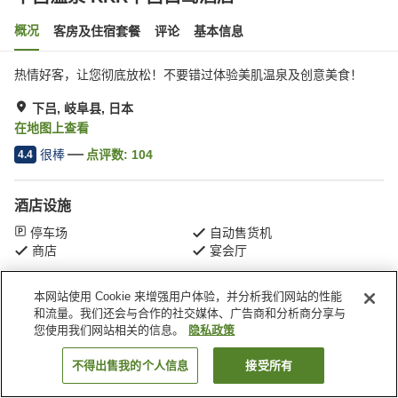
概况
客房及住宿套餐
评论
基本信息
热情好客，让您彻底放松！不要错过体验美肌温泉及创意美食！
下吕, 岐阜县, 日本
在地图上查看
很棒
点评数:
104
4.4
酒店设施
停车场
自动售货机
商店
宴会厅
本网站使用 Cookie 来增强用户体验，并分析我们网站的性能
首页
日本
岐阜县
下吕
下吕温泉 KKR下吕白鹭酒店
和流量。我们还会与合作的社交媒体、广告商和分析商分享与
您使用我们网站相关的信息。
隐私政策
不得出售我的个人信息
接受所有
搜索客房