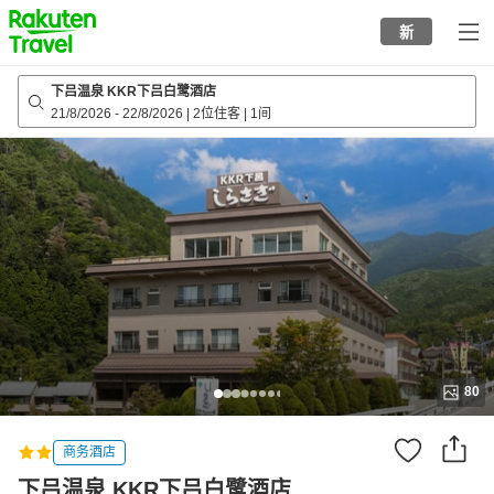
to
新
top
page
下吕温泉 KKR下吕白鹭酒店
21/8/2026
-
22/8/2026
|
2位住客
|
1间
80
商务酒店
下吕温泉 KKR下吕白鹭酒店