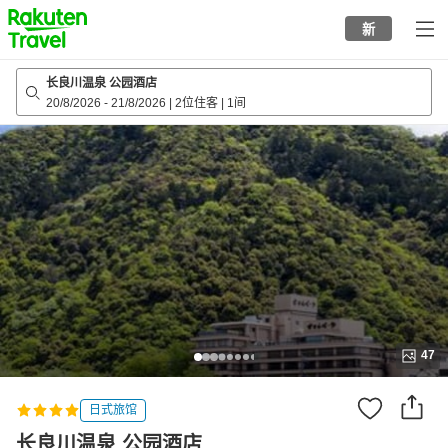
to
新
top
page
长良川温泉 公园酒店
20/8/2026
-
21/8/2026
|
2位住客
|
1间
47
日式旅馆
长良川温泉 公园酒店