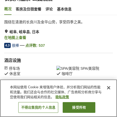
概况
客房及住宿套餐
评论
基本信息
围绕在清澈的长良川及金华山旁，享受四季之美。
岐阜, 岐阜县, 日本
在地图上查看
很棒
点评数:
537
4.3
酒店设施
停车场
SPA/美容院
休息室
咖啡厅
本网站使用 Cookie 来增强用户体验，并分析我们网站的性能
首页
日本
岐阜县
岐阜
长良川温泉 公园酒店
和流量。我们还会与合作的社交媒体、广告商和分析商分享与
您使用我们网站相关的信息。
隐私政策
不得出售我的个人信息
接受所有
搜索客房