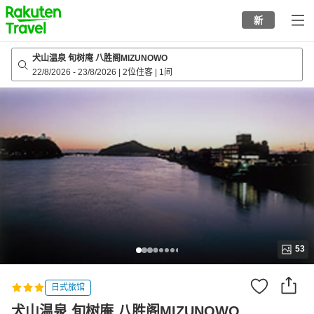
to
新
top
page
犬山温泉 旬树庵 八胜阁MIZUNOWO
22/8/2026
-
23/8/2026
|
2位住客
|
1间
53
日式旅馆
犬山温泉 旬树庵 八胜阁MIZUNOWO