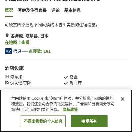
概况
客房及住宿套餐
评论
基本信息
可欣赏四季展现不同风情的木曾川美景的住宿设施。
各务原, 岐阜县, 日本
在地图上查看
很好
点评数:
161
4.2
酒店设施
停车场
桑拿
SPA/美容院
咖啡厅
首页
日本
岐阜县
各务原
本网站使用 Cookie 来增强用户体验，并分析我们网站的性能
犬山温泉 旬树庵 八胜阁MIZUNOWO
和流量。我们还会与合作的社交媒体、广告商和分析商分享与
您使用我们网站相关的信息。
隐私政策
不得出售我的个人信息
接受所有
搜索客房