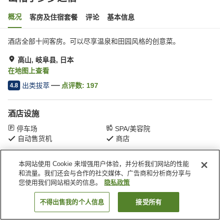
概况
客房及住宿套餐
评论
基本信息
酒店全部十间客房。可以尽享温泉和田园风格的创意菜。
高山, 岐阜县, 日本
在地图上查看
出类拔萃
点评数:
197
4.8
酒店设施
停车场
SPA/美容院
自动售货机
商店
本网站使用 Cookie 来增强用户体验，并分析我们网站的性能
首页
日本
岐阜县
高山
山帽子乡梦之宿
和流量。我们还会与合作的社交媒体、广告商和分析商分享与
您使用我们网站相关的信息。
隐私政策
不得出售我的个人信息
接受所有
搜索客房