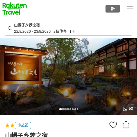
to
新
top
page
山帽子乡梦之宿
22/8/2026
-
23/8/2026
|
2位住客
|
1间
53
小旅馆
山帽子乡梦之宿