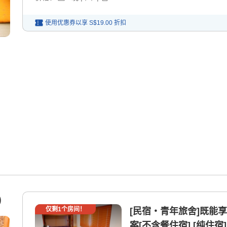
使用优惠券以享
S$19.00
折扣
)
仅剩
1
个房间！
[民宿・青年旅舍]既能
案[不含餐住宿] [纯住宿]