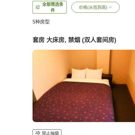
全部筛选条
价格(从低到高)
件
5
种房型
套房 大床房, 禁烟 (双人套间房)
禁止抽烟