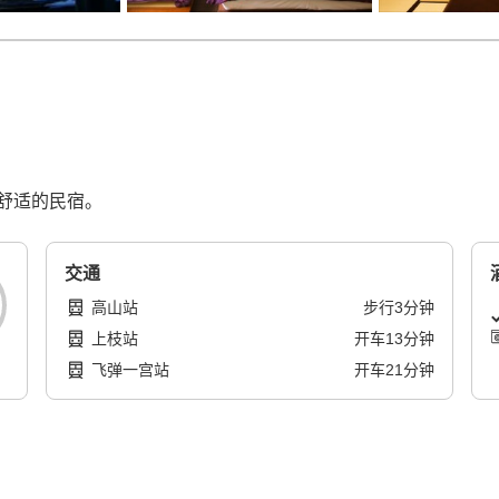
舒适的民宿。
交通
高山站
步行
3
分钟
上枝站
开车
13
分钟
飞弹一宫站
开车
21
分钟