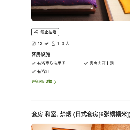
禁止抽烟
13 m²
1–3 人
客房设施
有浴室及洗手间
客房内可上网
有浴缸
更多房间详情
套房 和室, 禁烟 (日式套房[6张榻榻米]