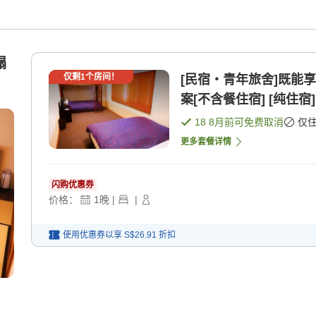
榻
仅剩
1
个房间！
[民宿・青年旅舍]既能
案[不含餐住宿] [纯住宿]
18 8月
前可免费取消
仅
更多套餐详情
闪购优惠券
价格：
1
晚
|
|
使用优惠券以享
S$26.91
折扣