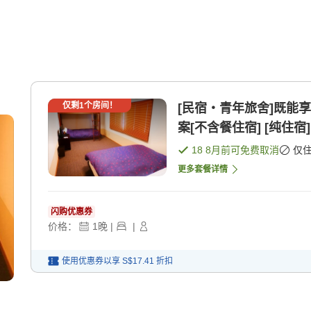
仅剩
1
个房间！
[民宿・青年旅舍]既能
案[不含餐住宿] [纯住宿]
18 8月
前可免费取消
仅
更多套餐详情
闪购优惠券
价格：
1
晚
|
|
使用优惠券以享
S$17.41
折扣