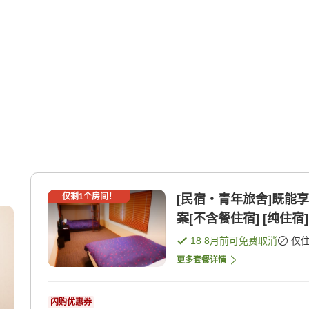
仅剩
1
个房间！
[民宿・青年旅舍]既能
案[不含餐住宿] [纯住宿]
18 8月
前可免费取消
仅
更多套餐详情
闪购优惠券