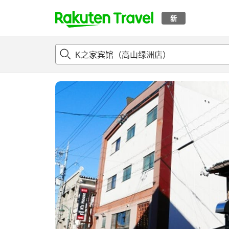
新
t
概况
客房及住宿套餐
评论
设施
o
p
P
a
g
e
_
s
e
a
r
c
h