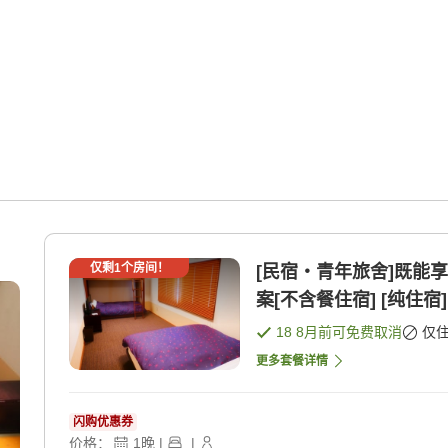
仅剩
1
个房间！
[民宿・青年旅舍]既能
案[不含餐住宿] [纯住宿]
18 8月
前可免费取消
仅
更多套餐详情
闪购优惠券
价格：
1
晚
|
|