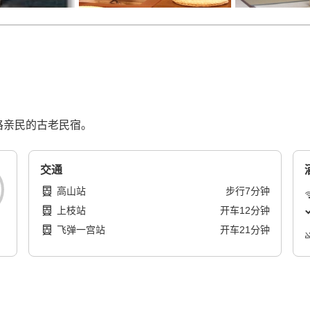
格亲民的古老民宿。
交通
高山站
步行
7
分钟
上枝站
开车
12
分钟
飞弹一宫站
开车
21
分钟