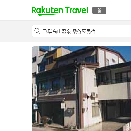
新
t
概况
客房及住宿套餐
评论
设施
o
p
P
a
g
e
_
s
e
a
r
c
h