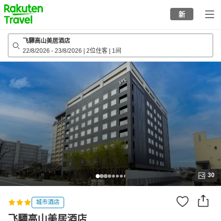
to
新
top
page
飞驒高山美居酒店
22/8/2026
-
23/8/2026
|
2位住客
|
1间
30
城市酒店
飞驒高山美居酒店