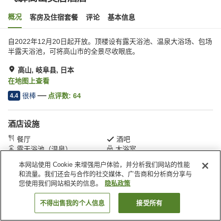
概况
客房及住宿套餐
评论
基本信息
自2022年12月20日起开放。顶楼设有露天浴池、温泉大浴场、包场
半露天浴池，可将高山市的全景尽收眼底。
高山, 岐阜县, 日本
在地图上查看
很棒
点评数:
64
4.4
酒店设施
餐厅
酒吧
露天浴池（温泉）
大浴室
本网站使用 Cookie 来增强用户体验，并分析我们网站的性能
和流量。我们还会与合作的社交媒体、广告商和分析商分享与
首页
日本
岐阜县
高山
飞驒高山美居酒店
您使用我们网站相关的信息。
隐私政策
不得出售我的个人信息
接受所有
搜索客房