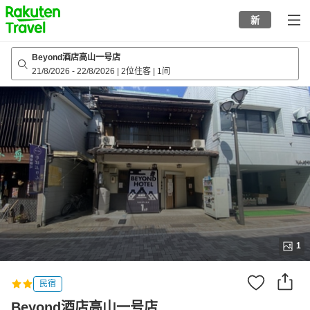
to
新
top
page
Beyond酒店高山一号店
21/8/2026
-
22/8/2026
|
2位住客
|
1间
1
民宿
Beyond酒店高山一号店