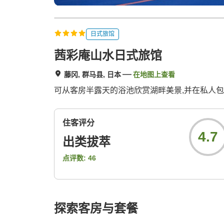
日式旅馆
茜彩庵山水日式旅馆
藤冈, 群马县, 日本
在地图上查看
可从客房半露天的浴池欣赏湖畔美景,并在私人
住客评分
4.7
出类拔萃
点评数:
46
探索客房与套餐