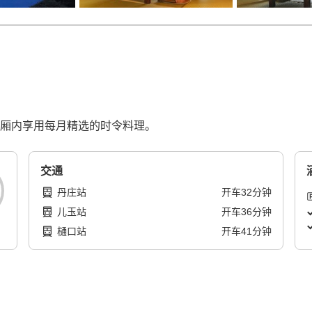
包厢内享用每月精选的时令料理。
交通
丹庄站
开车
32
分钟
儿玉站
开车
36
分钟
樋口站
开车
41
分钟