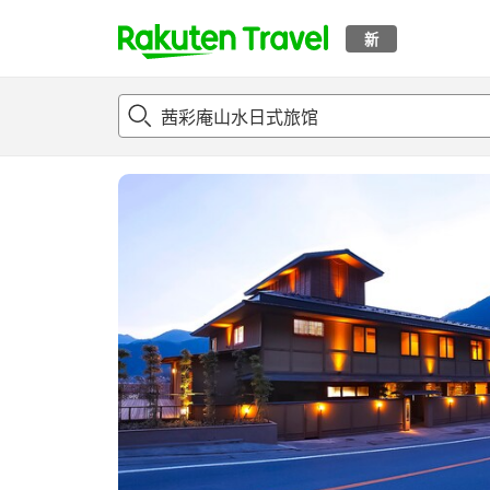
新
t
概况
客房及住宿套餐
评论
设施
o
p
P
a
g
e
_
s
e
a
r
c
h