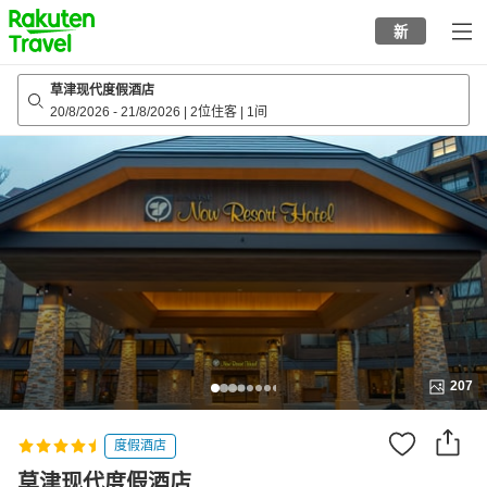
to
新
top
page
草津现代度假酒店
20/8/2026
-
21/8/2026
|
2位住客
|
1间
207
度假酒店
草津现代度假酒店