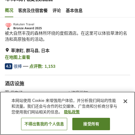
概况
客房及住宿套餐
评论
基本信息
被大自然丰茂的森林所环绕的度假酒店。在这里可以体验草津的名
汤和高原独有的活动。
草津町, 群马县, 日本
在地图上查看
很棒
点评数:
1,153
4.3
酒店设施
停车场
按摩浴缸
桑拿
SPA/美容院
本网站使用 Cookie 来增强用户体验，并分析我们网站的性能
和流量。我们还会与合作的社交媒体、广告商和分析商分享与
您使用我们网站相关的信息。
隐私政策
首页
日本
群马县
草津町
草津现代度假酒店
不得出售我的个人信息
接受所有
搜索客房