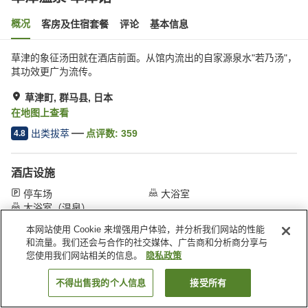
概况
客房及住宿套餐
评论
基本信息
草津的象征汤田就在酒店前面。从馆内流出的自家源泉水"若乃汤"，
其功效更广为流传。
草津町, 群马县, 日本
在地图上查看
出类拔萃
点评数:
359
4.8
酒店设施
停车场
大浴室
大浴室（温泉）
本网站使用 Cookie 来增强用户体验，并分析我们网站的性能
和流量。我们还会与合作的社交媒体、广告商和分析商分享与
首页
日本
群马县
草津町
草津温泉 草津馆
您使用我们网站相关的信息。
隐私政策
不得出售我的个人信息
接受所有
搜索客房