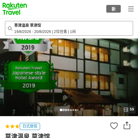
to
新
top
page
草津温泉 草津馆
19/8/2026
-
20/8/2026
|
2位住客
|
1间
59
日式旅馆
草津温泉 草津馆