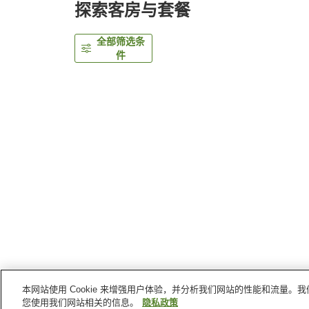
探索客房与套餐
全部筛选条
件
本网站使用 Cookie 来增强用户体验，并分析我们网站的性能和流量
首页
日本
群马县
草津町
草津温泉326山之汤
您使用我们网站相关的信息。
隐私政策