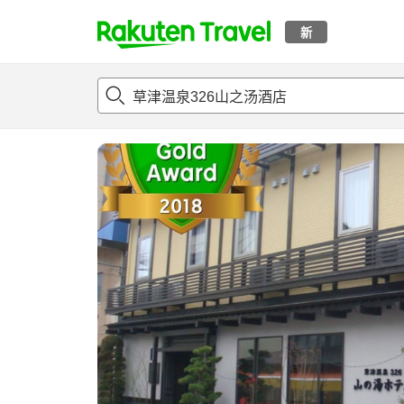
新
t
概况
客房及住宿套餐
评论
亮点
设施
o
p
P
a
g
e
_
s
e
a
r
c
h