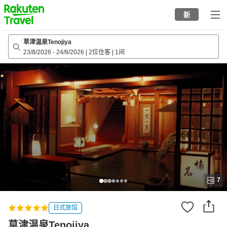
to
新
top
page
草津温泉Tenojiya
23/8/2026
-
24/8/2026
|
2位住客
|
1间
7
日式旅馆
草津温泉Tenojiya