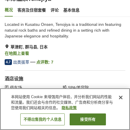
概况
客房及住宿套餐
评论
基本信息
Located in Kusatsu Onsen, Tenojiya is a traditional inn featuring
natural rock baths and refined dining in a setting rich with
Japanese elegance and hospitality.
草津町, 群马县, 日本
在地图上查看
出类拔萃
点评数:
7
4.7
酒店设施
停车场
SPA/美容院
露天浴池（温泉）
大浴室
本网站使用 Cookie 来增强用户体验，并分析我们网站的性能
和流量。我们还会与合作的社交媒体、广告商和分析商分享与
您使用我们网站相关的信息。
隐私政策
首页
日本
群马县
草津町
草津温泉Tenojiya
不得出售我的个人信息
接受所有
搜索客房