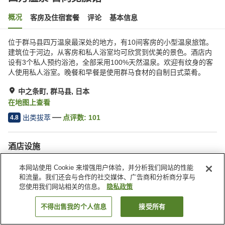
概况
客房及住宿套餐
评论
基本信息
位于群马县四万温泉最深处的地方，有10间客房的小型温泉旅馆。
建筑位于河边，从客房和私人浴室均可欣赏到优美的景色。酒店内
设有3个私人预约浴池，全部采用100%天然温泉。欢迎有纹身的客
人使用私人浴室。晚餐和早餐是使用群马食材的自制日式菜肴。
中之条町, 群马县, 日本
在地图上查看
出类拔萃
点评数:
101
4.8
酒店设施
Wi-Fi
内有温泉
本网站使用 Cookie 来增强用户体验，并分析我们网站的性能
餐厅
包间餐厅
和流量。我们还会与合作的社交媒体、广告商和分析商分享与
您使用我们网站相关的信息。
隐私政策
首页
日本
群马县
中之条町
四万温泉 日向见旅馆
不得出售我的个人信息
接受所有
搜索客房