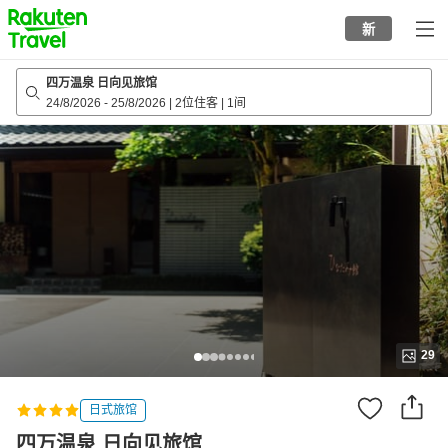
to
新
top
page
四万温泉 日向见旅馆
24/8/2026
-
25/8/2026
|
2位住客
|
1间
29
日式旅馆
四万温泉 日向见旅馆