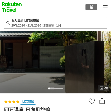
to
新
top
page
四万温泉 日向见旅馆
20/8/2026
-
21/8/2026
|
2位住客
|
1间
29
日式旅馆
四万温泉 日向见旅馆