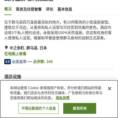
概况
客房及住宿套餐
评论
基本信息
位于群马县四万温泉最深处的地方，有10间客房的小型温泉旅馆。
建筑位于河边，从客房和私人浴室均可欣赏到优美的景色。酒店内
设有3个私人预约浴池，全部采用100%天然温泉。欢迎有纹身的客
人使用私人浴室。晚餐和早餐是使用群马食材的自制日式菜肴。
中之条町, 群马县, 日本
在地图上查看
出类拔萃
点评数:
100
4.8
酒店设施
Wi-Fi
内有温泉
本网站使用 Cookie 来增强用户体验，并分析我们网站的性能
餐厅
包间餐厅
和流量。我们还会与合作的社交媒体、广告商和分析商分享与
您使用我们网站相关的信息。
隐私政策
首页
日本
群马县
中之条町
四万温泉 日向见旅馆
不得出售我的个人信息
接受所有
搜索客房