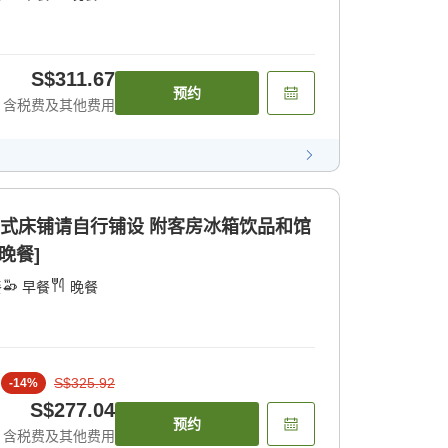
S$311.67
预约
含税费及其他费用
日式床铺请自行铺设 附客房冰箱饮品和馆
晚餐]
餐
早餐
晚餐
S$325.92
-
14
%
S$277.04
预约
含税费及其他费用