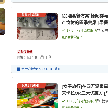
仅剩
1
个房间！
[品酒套餐方案]搭配群马的
产食材的四季会席 [早餐]
17 8月
前可免费取消
就
更多套餐详情
闪购优惠券
价格：
1
晚
|
|
使用优惠券以享
S$68.39
折扣
仅剩
1
个房间！
[女子旅行]在四万温泉
天卡拉OK三大优惠方 [早
17 8月
前可免费取消
就