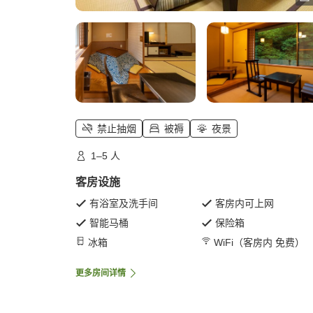
禁止抽烟
被褥
夜景
1–5 人
客房设施
有浴室及洗手间
客房内可上网
智能马桶
保险箱
冰箱
WiFi（客房内 免费）
更多房间详情