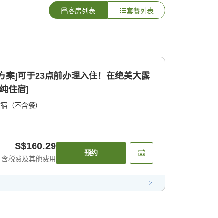
客房列表
套餐列表
方案]可于23点前办理入住！在绝美大露
纯住宿]
住宿（不含餐）
S$160.29
预约
含税费及其他费用