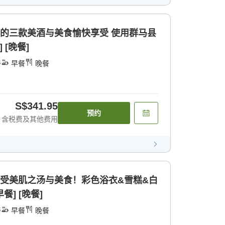
三款美酒与美食愉快享受 使用群马县
 [晚餐]
餐
早餐
晚餐
S$341.95
预约
含税费及其他费用
享受美肌之汤与美食！彩色浴衣&雪糕&白
餐] [晚餐]
餐
早餐
晚餐