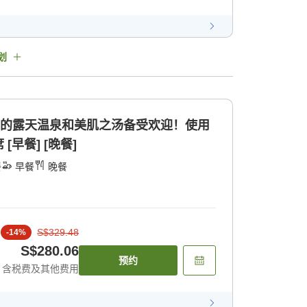
划
明的露天温泉和美肌之汤备受欢迎！使用
早餐] [晚餐]
餐
早餐
晚餐
S$329.48
-
14
%
S$280.06
预约
含税费及其他费用