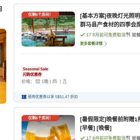
向
仅剩
6
个房间！
[基本方案]夜晚灯光照
群马县产食材的四季会席 [
17 8月
前可免费取消
就
更多套餐详情
Seasonal Sale
闪购优惠券
价格：
1
晚
|
|
使用优惠券以享
S$51.47
折扣
仅剩
6
个房间！
[暑假限定]晚餐前附赠
[早餐] [晚餐]
17 8月
前可免费取消
就