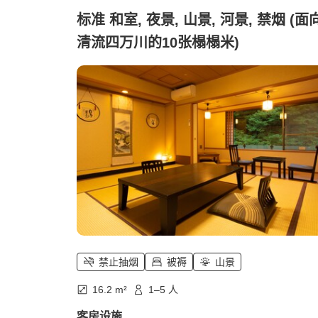
标准 和室, 夜景, 山景, 河景, 禁烟 (面
清流四万川的10张榻榻米)
禁止抽烟
被褥
山景
16.2 m²
1–5 人
客房设施