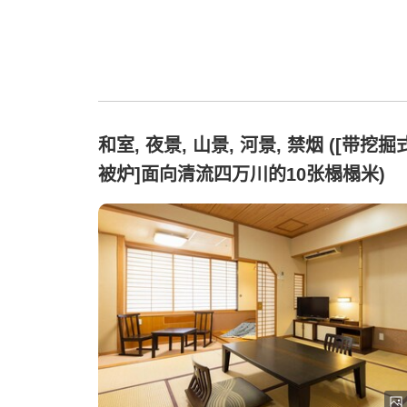
和室, 夜景, 山景, 河景, 禁烟 ([带挖掘
被炉]面向清流四万川的10张榻榻米)