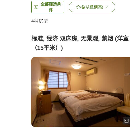
全部筛选条
价格(从低到高)
件
4
种房型
标准, 经济 双床房, 无景观, 禁烟 (洋室
（15平米）)