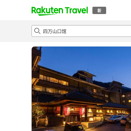
新
t
概况
客房及住宿套餐
评论
亮点
设施
o
p
P
a
g
e
_
s
e
a
r
c
h