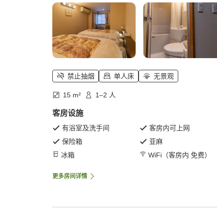
禁止抽烟
单人床
无景观
15 m²
1–2 人
客房设施
有浴室及洗手间
客房内可上网
保险箱
亚麻
冰箱
WiFi（客房内 免费）
更多房间详情