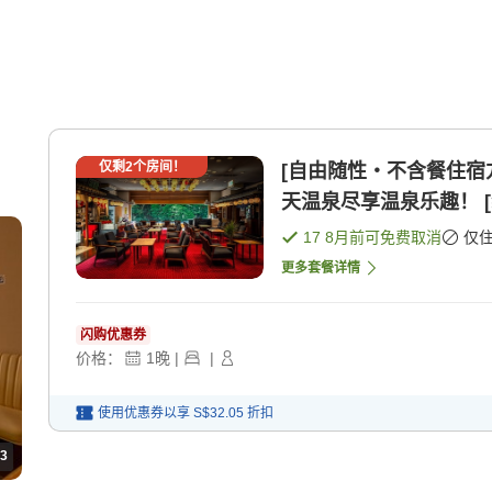
仅剩
2
个房间！
[自由随性・不含餐住宿
天温泉尽享温泉乐趣！ [
17 8月
前可免费取消
仅
更多套餐详情
闪购优惠券
价格：
1
晚
|
|
使用优惠券以享
S$32.05
折扣
3