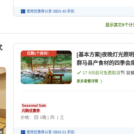
使用优惠券以享
S$55.40
折扣
显示其它
8
个计
式
仅剩
1
个房间！
[基本方案]夜晚灯光照
群马县产食材的四季会席 [
17 8月
前可免费取消
就
更多套餐详情
Seasonal Sale
闪购优惠券
价格：
1
晚
|
|
6
使用优惠券以享
S$56.01
折扣