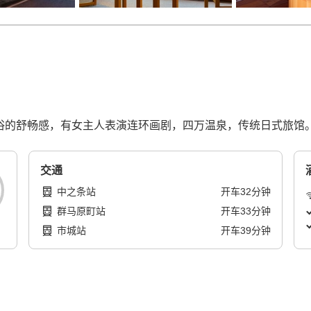
肌浴的舒畅感，有女主人表演连环画剧，四万温泉，传统日式旅馆
交通
中之条站
开车
32
分钟
群马原町站
开车
33
分钟
市城站
开车
39
分钟