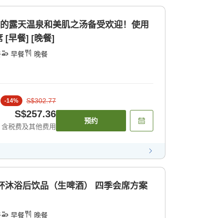
明的露天温泉和美肌之汤备受欢迎！使用
早餐] [晚餐]
餐
早餐
晚餐
S$302.77
-
14
%
S$257.36
预约
含税费及其他费用
1杯沐浴后饮品（生啤酒） 四季会席方案
餐
早餐
晚餐