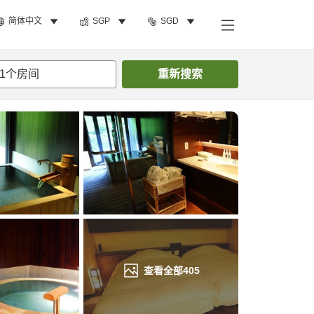
简体中文
SGP
SGD
搜索客房
1
个房间
重新搜索
查看全部
405