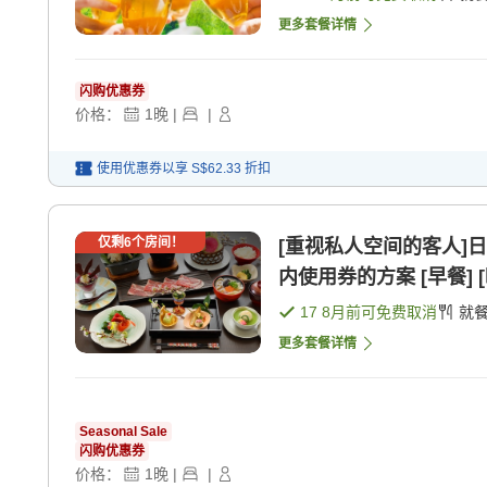
更多套餐详情
闪购优惠券
价格：
1
晚
|
|
使用优惠券以享
S$62.33
折扣
仅剩
6
个房间！
[重视私人空间的客人]
内使用券的方案 [早餐] [
17 8月
前可免费取消
就
更多套餐详情
Seasonal Sale
闪购优惠券
价格：
1
晚
|
|