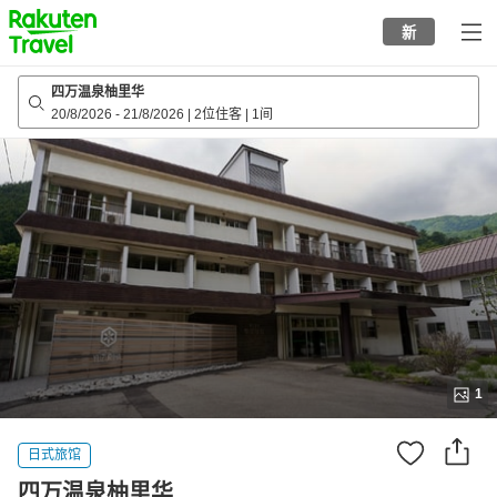
to
新
top
page
四万温泉柚里华
20/8/2026
-
21/8/2026
|
2位住客
|
1间
1
日式旅馆
四万温泉柚里华