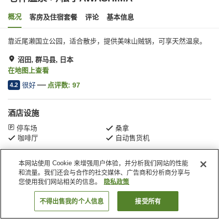
概况
客房及住宿套餐
评论
基本信息
靠近尾濑国立公园，适合散步，提供美味山贼锅，可享天然温泉。
沼田, 群马县, 日本
在地图上查看
很好
点评数:
97
4.2
酒店设施
停车场
桑拿
咖啡厅
自动售货机
本网站使用 Cookie 来增强用户体验，并分析我们网站的性能
首页
日本
群马县
沼田
老神温泉 吟松亭AWASHIMA
和流量。我们还会与合作的社交媒体、广告商和分析商分享与
您使用我们网站相关的信息。
隐私政策
不得出售我的个人信息
接受所有
搜索客房