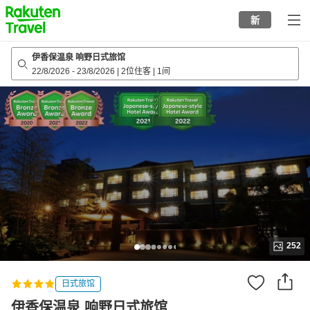
to
新
top
page
伊香保温泉 响野日式旅馆
22/8/2026
-
23/8/2026
|
2位住客
|
1间
252
日式旅馆
伊香保温泉 响野日式旅馆