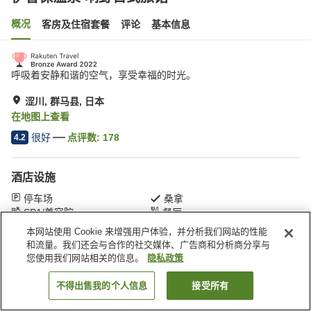
概况
客房及住宿套餐
评论
基本信息
呼吸着安静和谐的空气，享受幸福的时光。
涩川, 群马县, 日本
在地图上查看
很好
点评数:
178
4.2
酒店设施
停车场
桑拿
SPA/美容院
餐厅
本网站使用 Cookie 来增强用户体验，并分析我们网站的性能
和流量。我们还会与合作的社交媒体、广告商和分析商分享与
首页
日本
群马县
涩川
伊香保温泉 响野日式旅馆
您使用我们网站相关的信息。
隐私政策
不得出售我的个人信息
接受所有
搜索客房