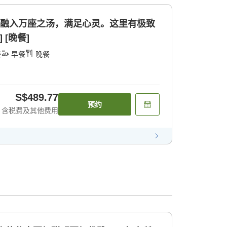
]融入万座之汤，满足心灵。这里有极致
 [晚餐]
餐
早餐
晚餐
S$489.77
预约
含税费及其他费用