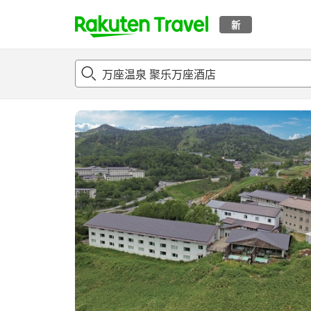
新
t
概况
客房及住宿套餐
评论
亮点
设施
o
p
P
a
g
e
_
s
e
a
r
c
h