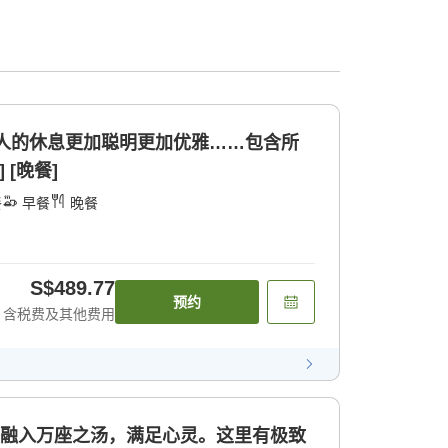
成人的休息更加聪明更加优雅……包含所
 [晚餐]
餐
早餐
晚餐
S$489.77
预约
含税费及其他费用
]融入万座之汤，满足心灵。这里有极致