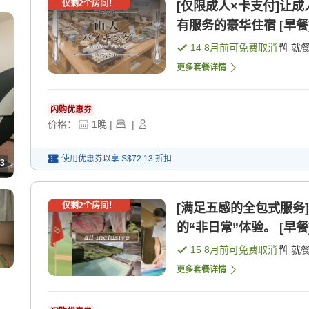
仅剩
2
个房间！
[仅限成人×卡支付]让
有服务的豪华住宿 [早餐]
14 8月
前可免费取消
就
更多套餐详情
闪购优惠券
价格：
1
晚
|
|
使用优惠券以享
S$72.13
折扣
3
仅剩
2
个房间！
[满足五感的全包式服务
的“非日常”体验。 [早餐]
15 8月
前可免费取消
就
更多套餐详情