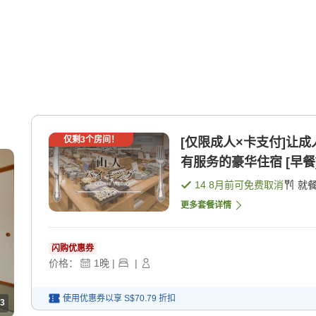
仅剩
3
个房间！
[仅限成人×卡支付]让
有服务的豪华住宿 [早餐]
14 8月
前可免费取消
就
更多套餐详情
闪购优惠券
价格：
1
晚
|
|
使用优惠券以享
S$70.79
折扣
3