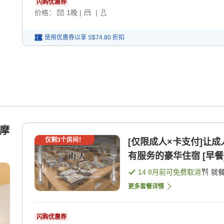
闪购优惠券
价格：
1
晚
|
|
使用优惠券以享
S$74.80
折扣
按摩
仅剩
3
个房间！
[仅限成人×卡支付]让
有服务的豪华住宿 [早餐]
14 8月
前可免费取消
就
更多套餐详情
闪购优惠券