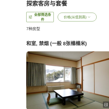
探索客房与套餐
全部筛选条
价格(从低到高)
件
7
种房型
和室, 禁烟 (一般 8张榻榻米)