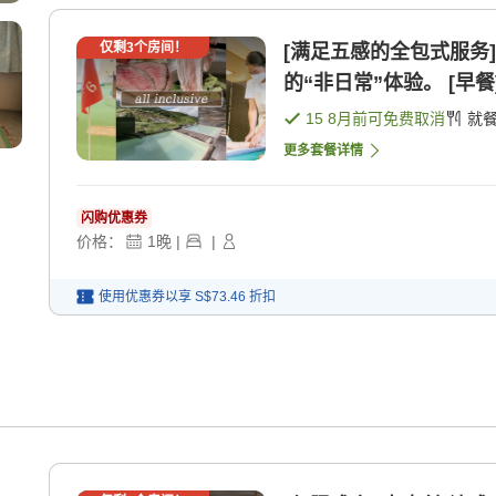
仅剩
3
个房间！
[满足五感的全包式服务
的“非日常”体验。 [早餐]
15 8月
前可免费取消
就
更多套餐详情
闪购优惠券
价格：
1
晚
|
|
使用优惠券以享
S$73.46
折扣