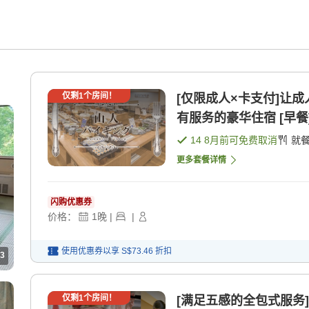
仅剩
1
个房间！
[仅限成人×卡支付]让
有服务的豪华住宿 [早餐]
14 8月
前可免费取消
就
更多套餐详情
闪购优惠券
价格：
1
晚
|
|
使用优惠券以享
S$73.46
折扣
3
仅剩
1
个房间！
[满足五感的全包式服务