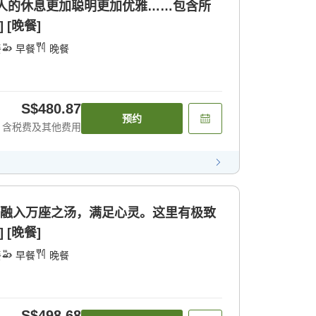
成人的休息更加聪明更加优雅……包含所
 [晚餐]
餐
早餐
晚餐
S$480.87
预约
含税费及其他费用
]融入万座之汤，满足心灵。这里有极致
 [晚餐]
餐
早餐
晚餐
S$498.68