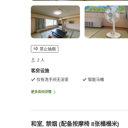
禁止抽烟
2 人
客房设施
仅有洗手间无浴室
智能马桶
更多房间详情
和室, 禁烟 (配备按摩椅 8张榻榻米)