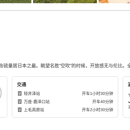
含硫量居日本之最。眺望名胜“空吹”的时候，开放感无与伦比。
交通
轻井泽站
开车
1
小时
30
分钟
万座·鹿泽口站
开车
40
分钟
上毛高原站
开车
2
小时
30
分钟