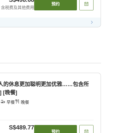
预约
含税费及其他费用
成人的休息更加聪明更加优雅……包含所
 [晚餐]
餐
早餐
晚餐
S$489.77
预约