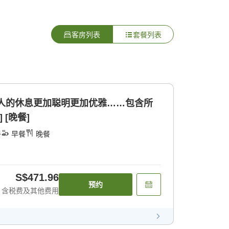
客房列表
套餐列表
成人的休息更加聪明更加优雅……包含所
 [晚餐]
餐
早餐
晚餐
S$471.96
预约
含税费及其他费用