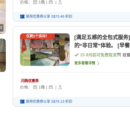
价格：
1
晚
|
|
使用优惠券以享
S$73.46
折扣
3
仅剩
3
个房间！
[满足五感的全包式服务
的“非日常”体验。 [早餐]
15 8月
前可免费取消
就
更多套餐详情
闪购优惠券
价格：
1
晚
|
|
使用优惠券以享
S$76.13
折扣