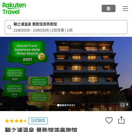
to
新
top
page
鞆之浦温泉 景胜馆涟亭旅馆
22/8/2026
-
23/8/2026
|
2位住客
|
1间
9
日式旅馆
鞆之浦温泉 景胜馆涟亭旅馆