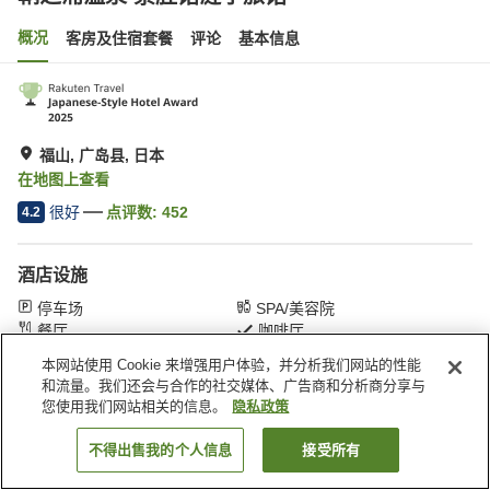
概况
客房及住宿套餐
评论
基本信息
福山, 广岛县, 日本
在地图上查看
很好
点评数:
452
4.2
酒店设施
停车场
SPA/美容院
餐厅
咖啡厅
本网站使用 Cookie 来增强用户体验，并分析我们网站的性能
和流量。我们还会与合作的社交媒体、广告商和分析商分享与
首页
日本
广岛县
福山
鞆之浦温泉 景胜馆涟亭旅馆
您使用我们网站相关的信息。
隐私政策
不得出售我的个人信息
接受所有
搜索客房