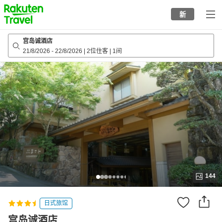
to
新
top
page
宫岛诚酒店
21/8/2026
-
22/8/2026
|
2位住客
|
1间
144
日式旅馆
宫岛诚酒店