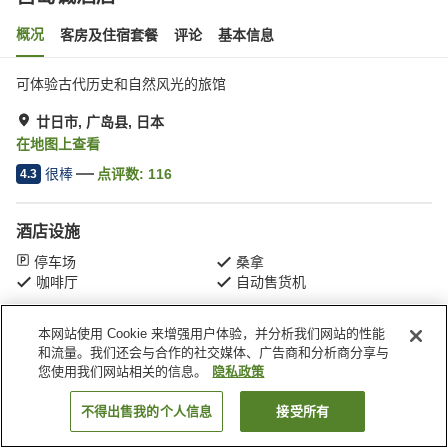
概况
客房及住宿套餐
评论
基本信息
可体验古代历史和自然风光的旅馆
廿日市, 广岛县, 日本
在地图上查看
很棒
点评数:
116
4.3
酒店设施
停车场
桑拿
咖啡厅
自动售货机
本网站使用 Cookie 来增强用户体验，并分析我们网站的性能
首页
日本
广岛县
廿日市
宫岛诚酒店
和流量。我们还会与合作的社交媒体、广告商和分析商分享与
您使用我们网站相关的信息。
隐私政策
不得出售我的个人信息
接受所有
搜索客房