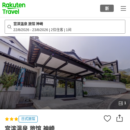
to
新
top
page
宫滨温泉 旅馆 神崎
22/8/2026
-
23/8/2026
|
2位住客
|
1间
1
日式旅馆
宫滨温泉 旅馆 神崎