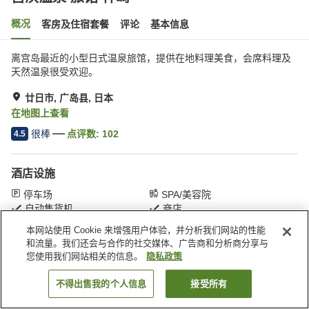
概况
客房及住宿套餐
评论
基本信息
离宫岛最近的小型日式温泉旅馆，提供在地料理美食，会席料理及
天然温泉很受欢迎。
廿日市, 广岛县, 日本
在地图上查看
很棒
点评数:
102
4.5
酒店设施
停车场
SPA/美容院
自动售货机
商店
本网站使用 Cookie 来增强用户体验，并分析我们网站的性能
和流量。我们还会与合作的社交媒体、广告商和分析商分享与
首页
日本
广岛县
廿日市
宫滨温泉 旅馆 神崎
您使用我们网站相关的信息。
隐私政策
不得出售我的个人信息
接受所有
搜索客房