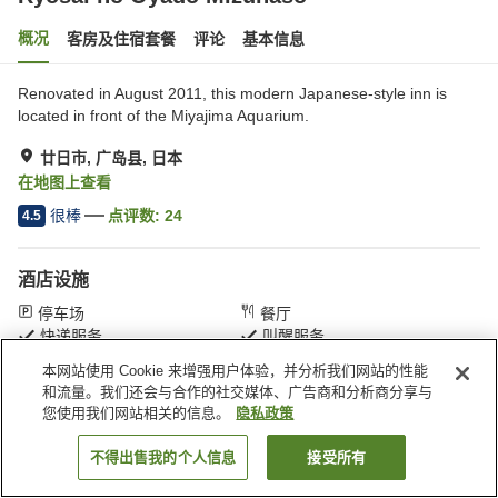
概况
客房及住宿套餐
评论
基本信息
Renovated in August 2011, this modern Japanese-style inn is
located in front of the Miyajima Aquarium.
廿日市, 广岛县, 日本
在地图上查看
很棒
点评数:
24
4.5
酒店设施
停车场
餐厅
快递服务
叫醒服务
本网站使用 Cookie 来增强用户体验，并分析我们网站的性能
和流量。我们还会与合作的社交媒体、广告商和分析商分享与
首页
日本
广岛县
廿日市
Ryosai no Oyado Mizuhaso
您使用我们网站相关的信息。
隐私政策
不得出售我的个人信息
接受所有
搜索客房