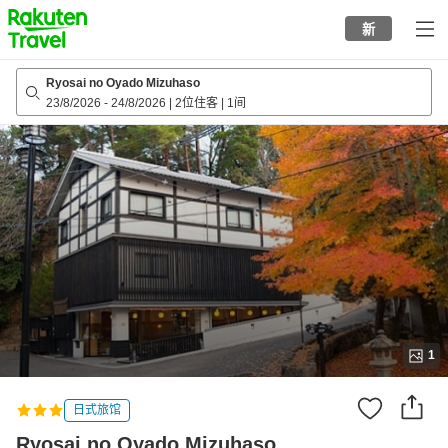
to
新
top
page
Ryosai no Oyado Mizuhaso
23/8/2026
-
24/8/2026
|
2位住客
|
1间
1
日式旅馆
Ryosai no Oyado Mizuhaso