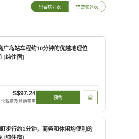
客房列表
套餐列表
距离广岛站车程约10分钟的优越地理位
[纯住宿]
S$97.24
预约
含税费及其他费用
袋町步行约1分钟，商务和休闲均便利的
[纯住宿]