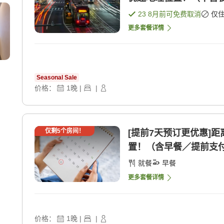
23 8月
前可免费取消
仅
更多套餐详情
Seasonal Sale
价格：
1
晚
|
|
仅剩
5
个房间！
[提前7天预订更优惠]
置！（含早餐／提前支付 
就餐
早餐
更多套餐详情
价格：
1
晚
|
|