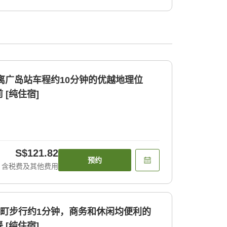
距离广岛站车程约10分钟的优越地理位
[纯住宿]
S$121.82
预约
含税费及其他费用
袋町步行约1分钟，商务和休闲均便利的
[纯住宿]