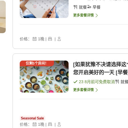
就餐
早餐
更多套餐详情
价格：
1
晚
|
|
仅剩
5
个房间！
[如果犹豫不决请选择这
您开启美好的一天 [早餐
23 8月
前可免费取消
就
更多套餐详情
Seasonal Sale
价格：
1
晚
|
|