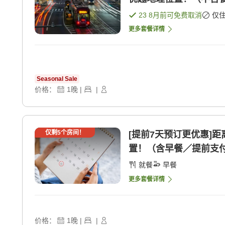
23 8月
前可免费取消
仅
更多套餐详情
Seasonal Sale
价格：
1
晚
|
|
仅剩
5
个房间！
[提前7天预订更优惠]
置！（含早餐／提前支付 
就餐
早餐
更多套餐详情
价格：
1
晚
|
|