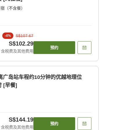
住宿（不含餐）
S$107.67
-
4
%
S$102.29
预约
含税费及其他费用
距离广岛站车程约10分钟的优越地理位
[早餐]
S$144.19
预约
含税费及其他费用