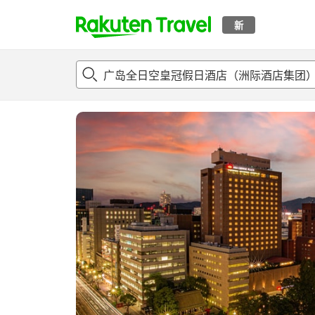
新
t
概况
客房及住宿套餐
评论
设施
o
p
P
a
g
e
_
s
e
a
r
c
h