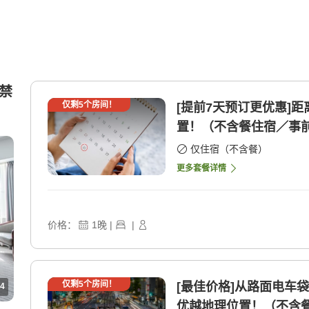
或禁
仅剩
5
个房间！
[提前7天预订更优惠]
置！（不含餐住宿／事前 
仅住宿（不含餐）
更多套餐详情
价格：
1
晚
|
|
仅剩
5
个房间！
[最佳价格]从路面电车
4
优越地理位置！（不含餐 