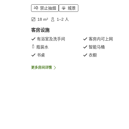
禁止抽烟
城景
18 m²
1–2 人
客房设施
有浴室及洗手间
客房内可上网
瓶装水
智能马桶
书桌
衣橱
更多房间详情