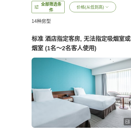
全部筛选条
价格(从低到高)
件
14
种房型
标准 酒店指定客房, 无法指定吸烟室
烟室 (1名〜2名客人使用)