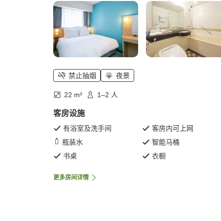
禁止抽烟
夜景
22 m²
1–2 人
客房设施
有浴室及洗手间
客房内可上网
瓶装水
智能马桶
书桌
衣橱
更多房间详情