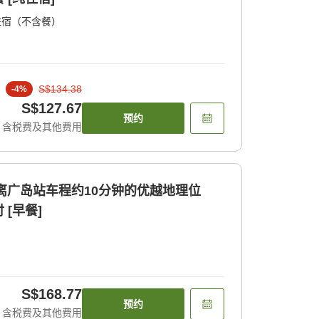
住宿（不含餐）
S$134.38
-
4
%
S$127.67
预约
含税费及其他费用
距离广岛站车程约10分钟的优越地理位
[早餐]
S$168.77
预约
含税费及其他费用