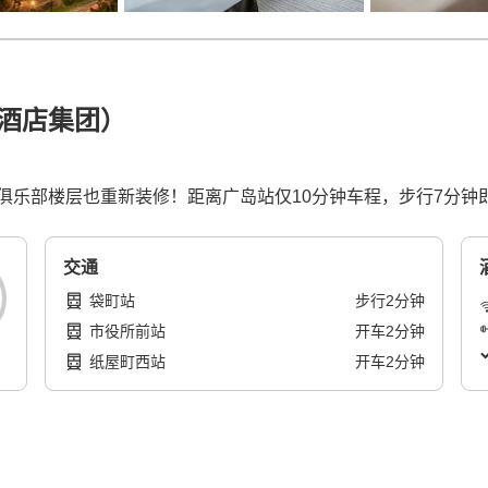
酒店集团）
俱乐部楼层也重新装修！距离广岛站仅10分钟车程，步行7分钟
交通
袋町站
步行
2
分钟
市役所前站
开车
2
分钟
纸屋町西站
开车
2
分钟