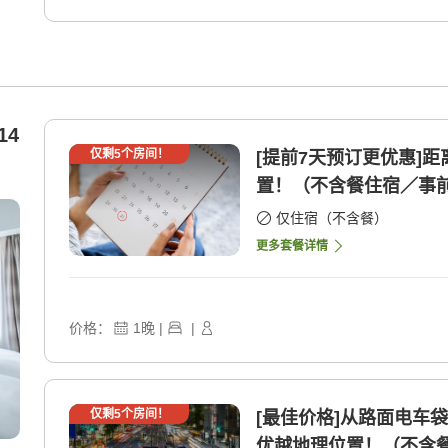
14
仅剩
5
个房间！
[提前7天预订更优惠]
置！（不含餐住宿／事前 
仅住宿（不含餐）
更多套餐详情
价格：
1
晚
|
|
仅剩
5
个房间！
[最佳价格]从路面电车
优越地理位置！（不含餐 