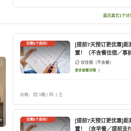
显示其它
1
个计
仅剩
5
个房间！
[提前7天预订更优惠]
置！（不含餐住宿／事前 
仅住宿（不含餐）
更多套餐详情
价格：
1
晚
|
|
仅剩
5
个房间！
[提前7天预订更优惠]
7
置！（含早餐／提前支付 