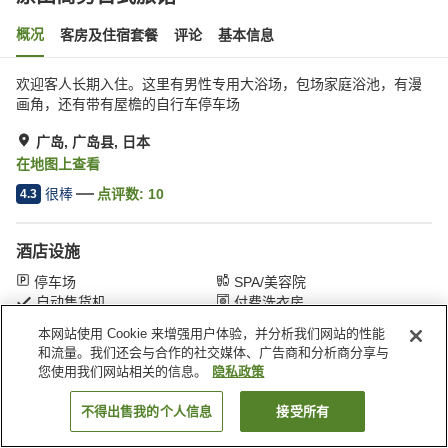
概况
客房及住宿套餐
评论
基本信息
欢迎客人长期入住。这里有男性专用大浴场，包场家庭浴池，有漫
画角，还有带有屋檐的自行车停车场
广岛, 广岛县, 日本
在地图上查看
很棒
点评数:
10
4.3
酒店设施
停车场
SPA/美容院
自动售货机
付费洗衣房
本网站使用 Cookie 来增强用户体验，并分析我们网站的性能
和流量。我们还会与合作的社交媒体、广告商和分析商分享与
首页
日本
广岛县
广岛
原田商务日式旅馆
您使用我们网站相关的信息。
隐私政策
不得出售我的个人信息
接受所有
搜索客房