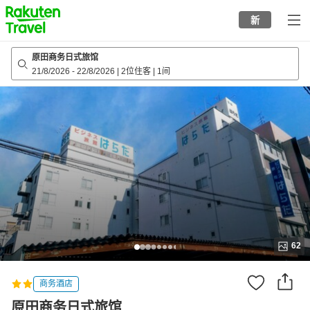
to
新
top
page
原田商务日式旅馆
21/8/2026
-
22/8/2026
|
2位住客
|
1间
62
商务酒店
原田商务日式旅馆