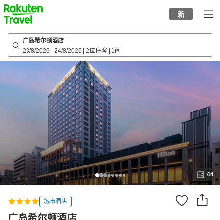
to
新
top
page
广岛希尔顿酒店
23/8/2026
-
24/8/2026
|
2位住客
|
1间
44
城市酒店
广岛希尔顿酒店