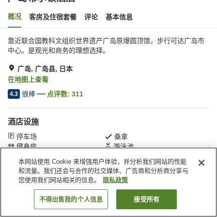
概况
客房及住宿套餐
评论
基本信息
靠近联合国教科文组织世界遗产广岛原爆圆顶馆，步行可达广岛市
中心。是观光和商务的理想选择。
广岛, 广岛县, 日本
在地图上查看
很棒
点评数:
311
4.3
酒店设施
停车场
桑拿
健身房
游泳池
本网站使用 Cookie 来增强用户体验，并分析我们网站的性能
和流量。我们还会与合作的社交媒体、广告商和分析商分享与
首页
日本
广岛县
广岛
广岛希尔顿酒店
您使用我们网站相关的信息。
隐私政策
不得出售我的个人信息
接受所有
搜索客房