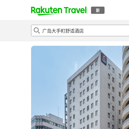
新
t
概况
客房及住宿套餐
评论
亮点
设施
o
p
P
a
g
e
_
s
e
a
r
c
h