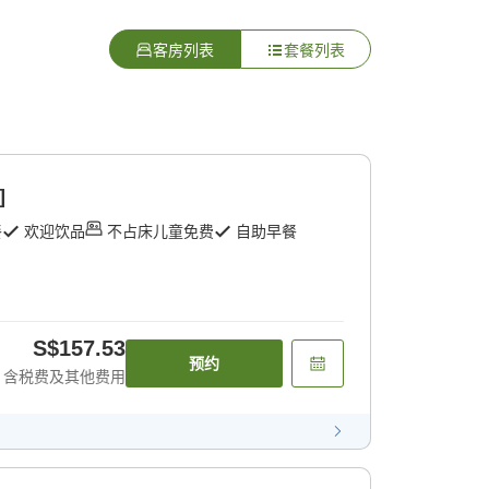
客房列表
套餐列表
]
餐
欢迎饮品
不占床儿童免费
自助早餐
S$157.53
预约
含税费及其他费用