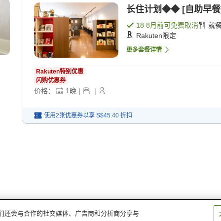
长住计划◆◆ [自助早餐
18 8月
前可免费取消
就
Rakuten限定
更多套餐详情
Rakuten特别优惠
闪购优惠券
价格：
1
晚
|
|
使用2张优惠券以享
S$45.40
折扣
。我们还会与合作的社交媒体、广告商和分析商分享与