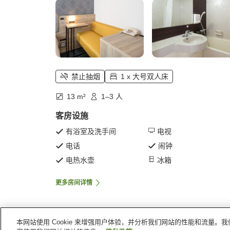
禁止抽烟
1 x 大号双人床
13 m²
1–3 人
客房设施
有浴室及洗手间
电视
电话
闹钟
电热水壶
冰箱
更多房间详情
本网站使用 Cookie 来增强用户体验，并分析我们网站的性能和流量
首页
日本
广岛县
广岛
广岛大手町舒适酒店