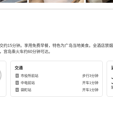
交约15分钟。享用免费早餐，特色为广岛当地美食。全酒店禁烟并
，宫岛乘火车约60分钟可达。
交通
市役所前站
步行
3
分钟
中电前站
开车
1
分钟
袋町站
开车
1
分钟