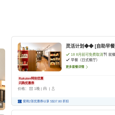
灵活计划◆◆ [自助早餐
18 8月
前可免费取消
就
早餐（日式餐厅）
更多套餐详情
Rakuten特别优惠
闪购优惠券
价格：
1
晚
|
|
使用2张优惠券以享
S$37.80
折扣
6