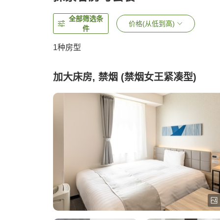
全部筛选条
价格(从低到高)
件
1种房型
加大床房, 禁烟 (禁烟女王紧凑型)