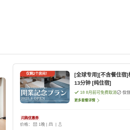
仅剩
2
个房间！
[全球专用][不含餐住宿
13分钟 [纯住宿]
18 8月
前可免费取消
仅
更多套餐详情
闪购优惠券
价格：
1
晚
|
|