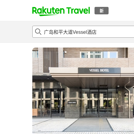
新
t
概况
客房及住宿套餐
评论
亮点
设施
o
p
P
a
g
e
_
s
e
a
r
c
h