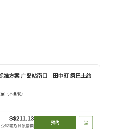
]标准方案 广岛站南口→田中町 乘巴士约
住宿（不含餐）
S$211.13
预约
含税费及其他费用