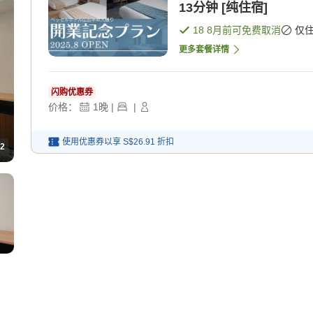
13分钟 [纯住宿]
18 8月
前可免费取消
仅
更多套餐详情
闪购优惠券
价格：
1
晚
|
|
使用优惠券以享
S$26.91
折扣
2