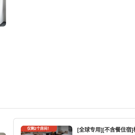
仅剩
2
个房间！
[全球专用][不含餐住宿