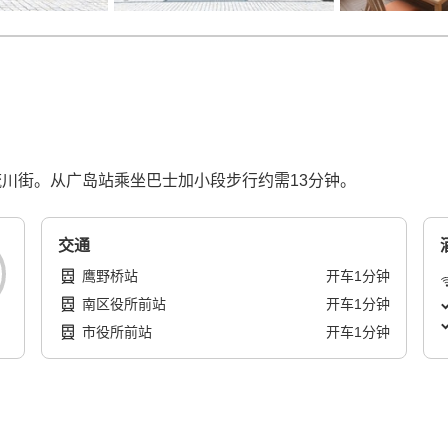
和流川街。从广岛站乘坐巴士加小段步行约需13分钟。
交通
鹰野桥站
开车
1
分钟
南区役所前站
开车
1
分钟
市役所前站
开车
1
分钟