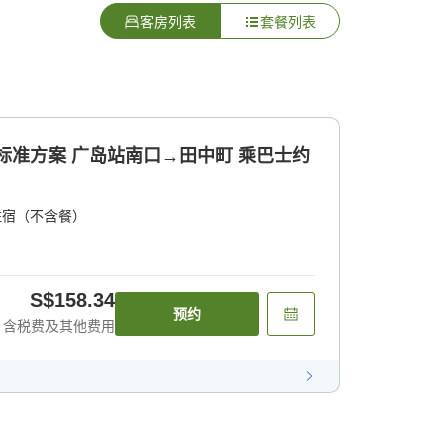
客房列表
套餐列表
]标准方案 广岛站南口→田中町 乘巴士约
住宿（不含餐）
S$158.34
预约
含税费及其他费用