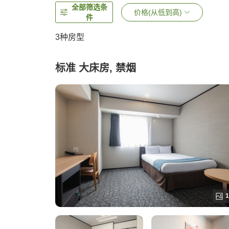
全部筛选条
价格(从低到高)
件
3
种房型
标准 大床房, 禁烟
1