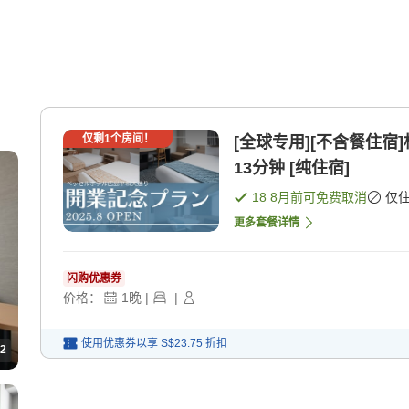
仅剩
1
个房间！
[全球专用][不含餐住宿
13分钟 [纯住宿]
18 8月
前可免费取消
仅
更多套餐详情
闪购优惠券
价格：
1
晚
|
|
使用优惠券以享
S$23.75
折扣
2