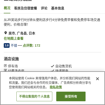
概况
客房及住宿套餐
评论
基本信息
从JR吴站步行8分钟从便利店步行4分钟免费早餐和免费停车场交通
便利，价格合理！
吴市, 广岛县, 日本
在地图上查看
不错
点评数:
172
3.8
酒店设施
停车场
自动售货机
付费洗衣房
快递服务
本网站使用 Cookie 来增强用户体验，并分析我们网站的性能
和流量。我们还会与合作的社交媒体、广告商和分析商分享与
首页
日本
广岛县
吴市
三岛商务酒店
您使用我们网站相关的信息。
隐私政策
不得出售我的个人信息
接受所有
搜索客房