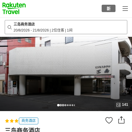
to
新
top
page
三岛商务酒店
20/8/2026
-
21/8/2026
|
2位住客
|
1间
141
商务酒店
三岛商务酒店