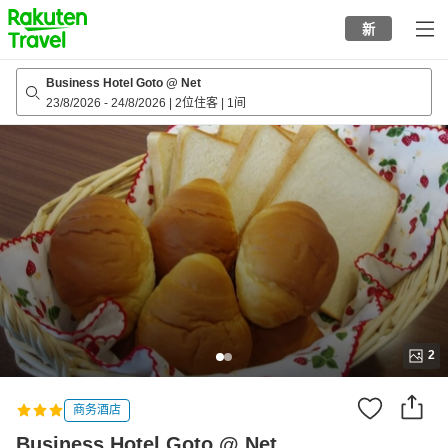
to
新
top
page
Business Hotel Goto @ Net
23/8/2026
-
24/8/2026
|
2位住客
|
1间
2
商务酒店
Business Hotel Goto @ Net