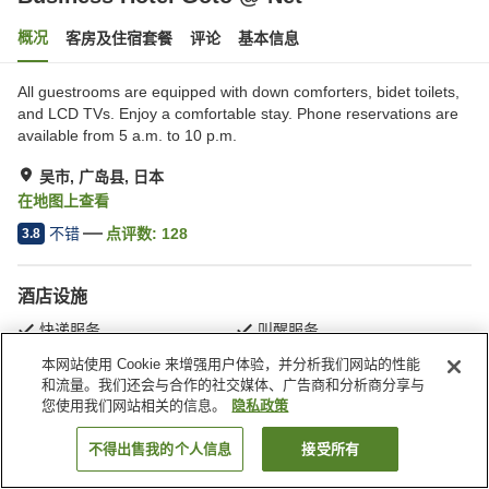
概况
客房及住宿套餐
评论
基本信息
All guestrooms are equipped with down comforters, bidet toilets,
and LCD TVs. Enjoy a comfortable stay. Phone reservations are
available from 5 a.m. to 10 p.m.
吴市, 广岛县, 日本
在地图上查看
不错
点评数:
128
3.8
酒店设施
快递服务
叫醒服务
自动售货机
付费洗衣房
本网站使用 Cookie 来增强用户体验，并分析我们网站的性能
和流量。我们还会与合作的社交媒体、广告商和分析商分享与
您使用我们网站相关的信息。
隐私政策
首页
日本
广岛县
吴市
Business Hotel Goto @ Net
不得出售我的个人信息
接受所有
搜索客房