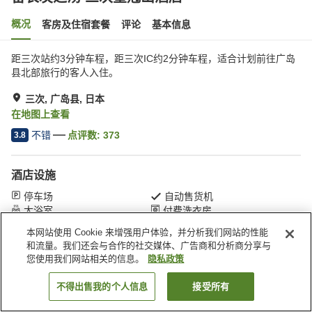
概况
客房及住宿套餐
评论
基本信息
距三次站约3分钟车程，距三次IC约2分钟车程，适合计划前往广岛
县北部旅行的客人入住。
三次, 广岛县, 日本
在地图上查看
不错
点评数:
373
3.8
酒店设施
停车场
自动售货机
大浴室
付费洗衣房
本网站使用 Cookie 来增强用户体验，并分析我们网站的性能
和流量。我们还会与合作的社交媒体、广告商和分析商分享与
首页
日本
广岛县
三次
备长炭之汤 三次皇冠山酒店
您使用我们网站相关的信息。
隐私政策
不得出售我的个人信息
接受所有
搜索客房