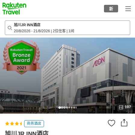
to
新
top
page
旭川JR INN酒店
20/8/2026
-
21/8/2026
|
2位住客
|
1间
107
商务酒店
旭川JR INN酒店