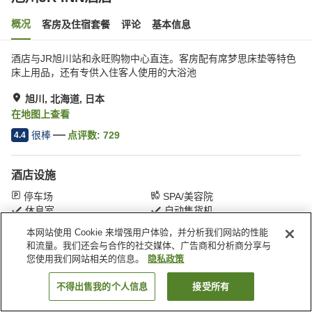
概况
客房及住宿套餐
评论
基本信息
酒店与JR旭川站和永旺购物中心直连。客房配有席梦思床垫等特色
床上用品，还有专供入住客人使用的大浴池
旭川, 北海道, 日本
在地图上查看
很棒
点评数:
729
4.4
酒店设施
停车场
SPA/美容院
休息室
自动售货机
本网站使用 Cookie 来增强用户体验，并分析我们网站的性能
和流量。我们还会与合作的社交媒体、广告商和分析商分享与
首页
日本
北海道
旭川
旭川JR INN酒店
您使用我们网站相关的信息。
隐私政策
不得出售我的个人信息
接受所有
搜索客房