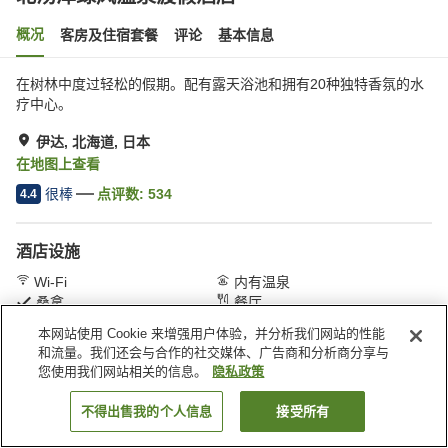
概况
客房及住宿套餐
评论
基本信息
在树林中度过轻松的假期。配有露天浴池和拥有20种独特香氛的水
疗中心。
伊达, 北海道, 日本
在地图上查看
很棒
点评数:
534
4.4
酒店设施
Wi-Fi
内有温泉
桑拿
餐厅
本网站使用 Cookie 来增强用户体验，并分析我们网站的性能
和流量。我们还会与合作的社交媒体、广告商和分析商分享与
首页
日本
北海道
伊达
北汤泽绿风温泉渡假酒店
您使用我们网站相关的信息。
隐私政策
不得出售我的个人信息
接受所有
搜索客房