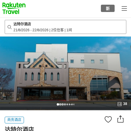
to
新
top
page
达特尔酒店
21/8/2026
-
22/8/2026
|
2位住客
|
1间
38
商务酒店
达特尔酒店