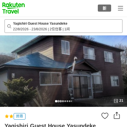
to
新
top
page
Yagishiri Guest House Yasundeke
22/8/2026
-
23/8/2026
|
2位住客
|
1间
21
民宿
Yagishiri Guest House Yasundeke