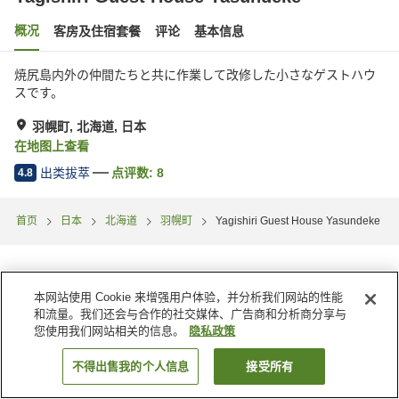
概况
客房及住宿套餐
评论
基本信息
焼尻島内外の仲間たちと共に作業して改修した小さなゲストハウ
スです。
羽幌町, 北海道, 日本
在地图上查看
出类拔萃
点评数:
8
4.8
首页
日本
北海道
羽幌町
Yagishiri Guest House Yasundeke
本网站使用 Cookie 来增强用户体验，并分析我们网站的性能
和流量。我们还会与合作的社交媒体、广告商和分析商分享与
您使用我们网站相关的信息。
隐私政策
不得出售我的个人信息
接受所有
搜索客房