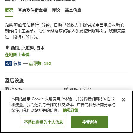
概况
客房及住宿套餐
评论
基本信息
距离JR函馆站步行1分钟。自助早餐致力于提供采用当地食材精心
制作的手工菜单。预订高级客房的客人免费使用咖啡吧，欢迎来度
过一段特别的时光！
函馆, 北海道, 日本
在地图上查看
很棒
点评数:
192
4.4
酒店设施
停车场
SPA/美容院
餐厅
休息室
本网站使用 Cookie 来增强用户体验，并分析我们网站的性能
和流量。我们还会与合作的社交媒体、广告商和分析商分享与
您使用我们网站相关的信息。
隐私政策
首页
日本
北海道
函馆
函馆普乐美雅凯宾总统酒店
不得出售我的个人信息
接受所有
搜索客房