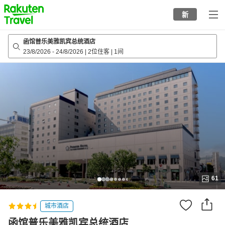
to
新
top
page
函馆普乐美雅凯宾总统酒店
23/8/2026
-
24/8/2026
|
2位住客
|
1间
61
城市酒店
函馆普乐美雅凯宾总统酒店