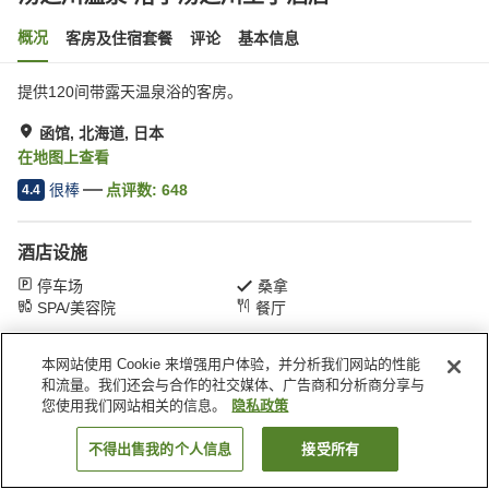
概况
客房及住宿套餐
评论
基本信息
提供120间带露天温泉浴的客房。
函馆, 北海道, 日本
在地图上查看
很棒
点评数:
648
4.4
酒店设施
停车场
桑拿
SPA/美容院
餐厅
本网站使用 Cookie 来增强用户体验，并分析我们网站的性能
首页
日本
北海道
函馆
汤之川温泉 渚亭汤之川王子酒店
和流量。我们还会与合作的社交媒体、广告商和分析商分享与
您使用我们网站相关的信息。
隐私政策
不得出售我的个人信息
接受所有
搜索客房