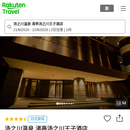
to
新
top
page
汤之川温泉 渚亭汤之川王子酒店
21/8/2026
-
22/8/2026
|
2位住客
|
1间
52
日式旅馆
汤之川温泉 渚亭汤之川王子酒店