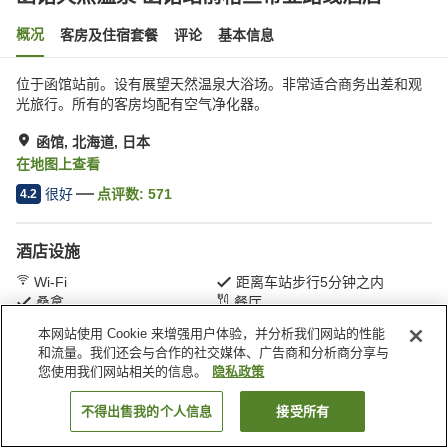
概况
客房及住宿套餐
评论
基本信息
位于函馆站前。设有展望天然温泉大浴场。非常适合商务出差和观
光旅行。所有的客房均配有空气净化器。
函馆, 北海道, 日本
在地图上查看
很好
点评数:
571
4.2
酒店设施
Wi-Fi
距离车站步行5分钟之内
桑拿
餐厅
本网站使用 Cookie 来增强用户体验，并分析我们网站的性能
和流量。我们还会与合作的社交媒体、广告商和分析商分享与
首页
日本
北海道
函馆
您使用我们网站相关的信息。
隐私政策
函馆天然温泉 函馆站前格兰蒂亚路线酒店
不得出售我的个人信息
接受所有
搜索客房