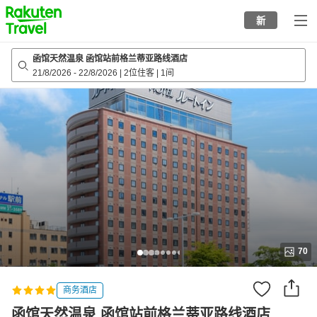
to
新
top
page
函馆天然温泉 函馆站前格兰蒂亚路线酒店
21/8/2026
-
22/8/2026
|
2位住客
|
1间
70
商务酒店
函馆天然温泉 函馆站前格兰蒂亚路线酒店