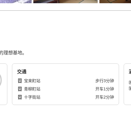
的理想基地。
交通
宝来町站
步行
3
分钟
青柳町站
开车
1
分钟
十字街站
开车
2
分钟