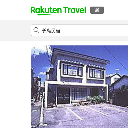
新
t
概况
客房及住宿套餐
评论
设施
o
p
P
a
g
e
_
s
e
a
r
c
h