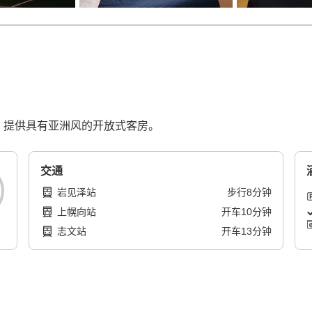
。提供具有亚洲风的开放式客房。
交通
岩见泽站
步行
8
分钟
上幌向站
开车
10
分钟
志文站
开车
13
分钟