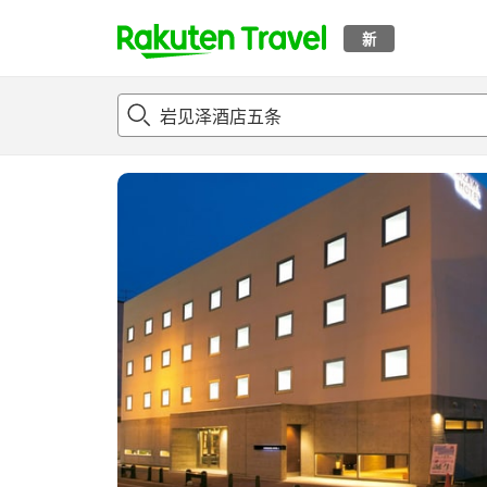
新
t
概况
客房及住宿套餐
评论
设施
o
p
P
a
g
e
_
s
e
a
r
c
h